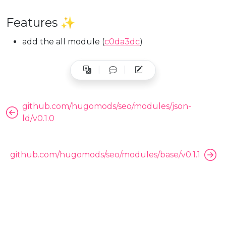
Features ✨
add the all module (
c0da3dc
)
github.com/hugomods/seo/modules/json-
ld/v0.1.0
github.com/hugomods/seo/modules/base/v0.1.1